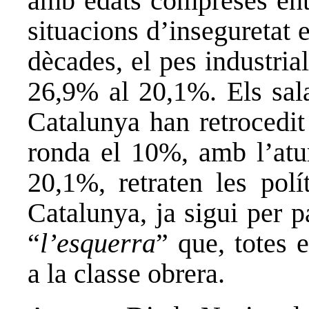
amb edats compreses entr
situacions d’inseguretat
dècades, el pes industria
26,9% al 20,1%. Els sala
Catalunya han retrocedit
ronda el 10%, amb l’atur
20,1%, retraten les polí
Catalunya, ja sigui per p
“
l’esquerra
” que, totes 
a la classe obrera.