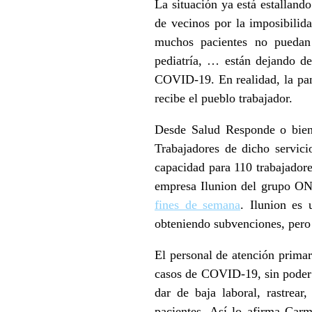
La situación ya está estalland
de vecinos por la imposibilid
muchos pacientes no puedan c
pediatría, … están dejando de
COVID-19. En realidad, la pan
recibe el pueblo trabajador.
Desde Salud Responde o bien 
Trabajadores de dicho servic
capacidad para 110 trabajadore
empresa Ilunion del grupo ON
fines de semana
. Ilunion es 
obteniendo subvenciones, pero 
El personal de atención primar
casos de COVID-19, sin poder at
dar de baja laboral, rastrea
pacientes. Así lo afirma Car