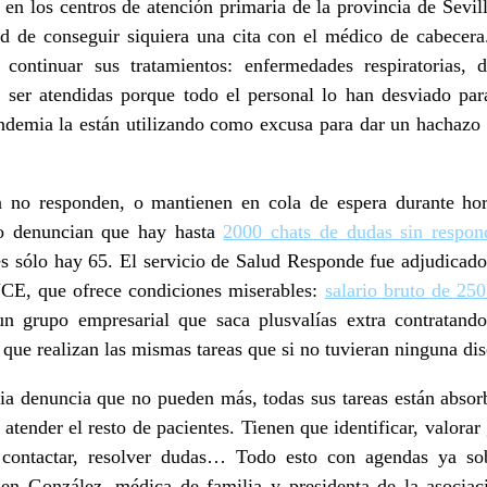
o en los centros de atención primaria de la provincia de Sevil
ad de conseguir siquiera una cita con el médico de cabecer
ontinuar sus tratamientos: enfermedades respiratorias, d
 ser atendidas porque todo el personal lo han desviado pa
demia la están utilizando como excusa para dar un hachazo m
no responden, o mantienen en cola de espera durante hor
io denuncian que hay hasta
2000 chats de dudas sin respon
s sólo hay 65. El servicio de Salud Responde fue adjudicado
CE, que ofrece condiciones miserables:
salario bruto de 25
un grupo empresarial que saca plusvalías extra contratand
que realizan las mismas tareas que si no tuvieran ninguna di
ia denuncia que no pueden más, todas sus tareas están absor
ender el resto de pacientes. Tienen que identificar, valorar 
r, contactar, resolver dudas… Todo esto con agendas ya s
men González, médica de familia y presidenta de la asocia