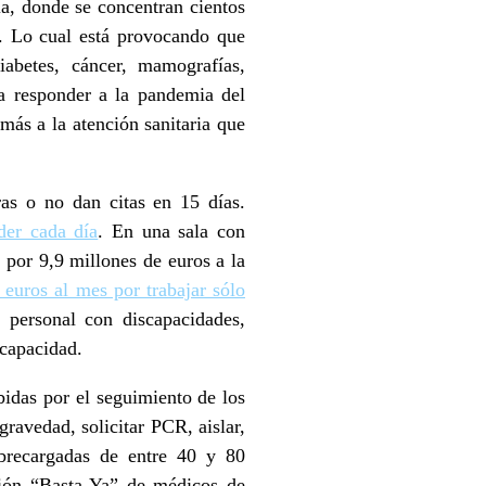
la, donde se concentran cientos
a. Lo cual está provocando que
iabetes, cáncer, mamografías,
ra responder a la pandemia del
ás a la atención sanitaria que
as o no dan citas en 15 días.
der cada día
. En una sala con
 por 9,9 millones de euros a la
0 euros al mes por trabajar
sólo
o personal con discapacidades,
scapacidad.
bidas por el seguimiento de los
gravedad, solicitar PCR, aislar,
obrecargadas de entre 40 y 80
ción “Basta Ya” de médicos de