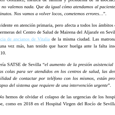
 no valemos nada. Que da igual cómo atendamos al paciente
minutos. Nos vamos a volver locos, cometemos errores…
”.
vidente en atención primaria, pero afecta a todos los ámbitos 
fermeras del Centro de Salud de Mairena del Aljarafe en Sevi
ncia de ancianos
de Vitalia
de la misma ciudad. Las matrona
una vez más, han tenido que hacer huelga ante la falta ins
 10.
ería SATSE de Sevilla “
el aumento de la presión asistencial
rgas colas para ser atendidos en los centros de salud, las 
bilidad de contactar por teléfono con los mismos, están pr
lapso del sistema que requiere de una intervención urgente
”.
No hemos de olvidar el colapso de las urgencias de los hospi
pe, como en 2018 en el Hospital Virgen del Rocío de Sevill