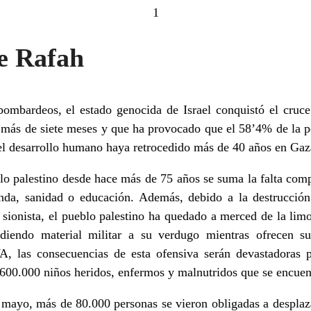
1
e Rafah
bombardeos, el estado genocida de Israel conquistó el cruc
 más de siete meses y que ha provocado que el 58’4% de la po
 el desarrollo humano haya retrocedido más de 40 años en Gaz
lo palestino desde hace más de 75 años se suma la falta com
nda, sanidad o educación. Además, debido a la destrucción
 sionista, el pueblo palestino ha quedado a merced de la limo
ndiendo material militar a su verdugo mientras ofrecen 
 las consecuencias de esta ofensiva serán devastadoras p
600.000 niños heridos, enfermos y malnutridos que se encuent
e mayo, más de 80.000 personas se vieron obligadas a desplaz