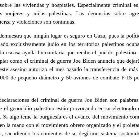
obre las viviendas y hospitales. Especialmente criminal es 
as mujeres y niñas palestinas. Las denuncias sobre agre
fuerza y violaciones son continuas.
demuestra que ningún lugar es seguro en Gaza, pues la política
ado exclusivamente judío en los territorios palestinos ocup
a escasa ayuda humanitaria que recibe el pueblo palestino. 
mplar como el criminal de guerra Joe Biden anuncia que deja
do este asesino autorizó el mes pasado la transferencia de
000 de pequeño diámetro y 50 aviones de combate F-15 por
declaraciones del criminal de guerra Joe Biden son palabras
ue el genocidio palestino están provocando en su electorado
. Si algo teme la burguesía es el avance del movimiento co
e den la mano con el movimiento obrero organizado y el proleta
ca, sacudiendo los cimientos de su ilegítimo sistema sostenid