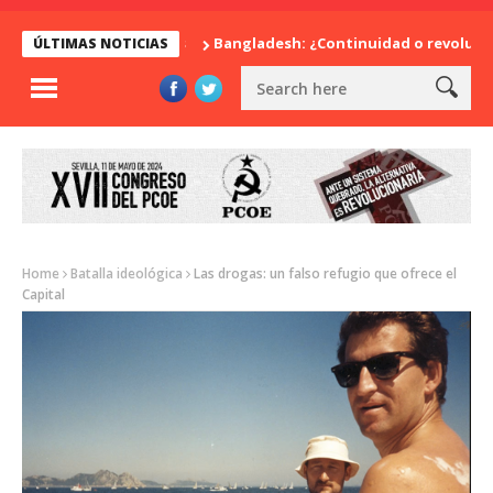
Bangladesh: ¿Continuidad o revolución?
ÚLTIMAS NOTICIAS
Home
Batalla ideológica
Las drogas: un falso refugio que ofrece el
Capital