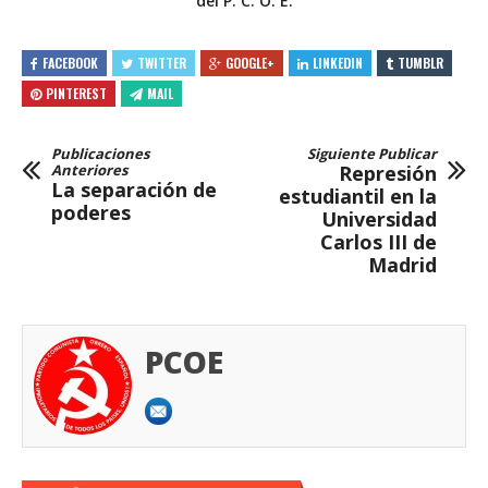
del P. C. O. E.
FACEBOOK
TWITTER
GOOGLE+
LINKEDIN
TUMBLR
PINTEREST
MAIL
Publicaciones
Siguiente Publicar
Anteriores
Represión
La separación de
estudiantil en la
poderes
Universidad
Carlos III de
Madrid
PCOE