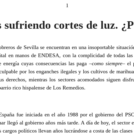
1
 sufriendo cortes de luz. ¿
obreros de Sevilla se encuentran en una insoportable situación
apital en manos de ENDESA, con la complicidad de todas las
e energía cuyas consecuencias las paga –
como siempre
– el 
 culpable por los enganches ilegales y los cultivos de marihu
sus derechos, mientras los sectores acomodados siguen disfru
arrio rico hispalense de Los Remedios.
 España fue iniciada en el año 1988 por el gobierno del P
nar llegó al gobierno años más tarde. A día de hoy, el sector 
os cargos políticos llevan años lucrándose a costa de las clases