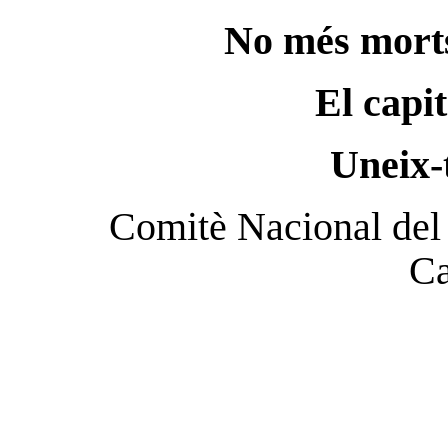
No més morts 
El capi
Uneix-
Comitè Nacional del 
Ca