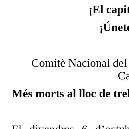
¡El capi
¡Únet
Comitè Nacional del 
Ca
Més morts al lloc de tre