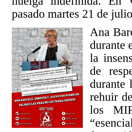
huelga indefinida. En V
pasado martes 21 de julio
Ana Barc
durante 
la insen
de resp
durante 
rehuir de
los MIR
“esenci