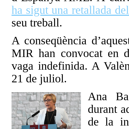
ha sigut una retallada de
seu treball.
A conseqüència d’aquests
MIR han convocat en dif
vaga indefinida. A Valè
21 de juliol.
Ana Bar
durant a
de la i