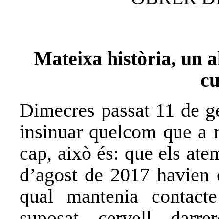
Mateixa història, un 
cu
Dimecres passat 11 de ge
insinuar quelcom que a m
cap, això és: que els at
d’agost de 2017 havien e
qual mantenia contact
suposat cervell darr