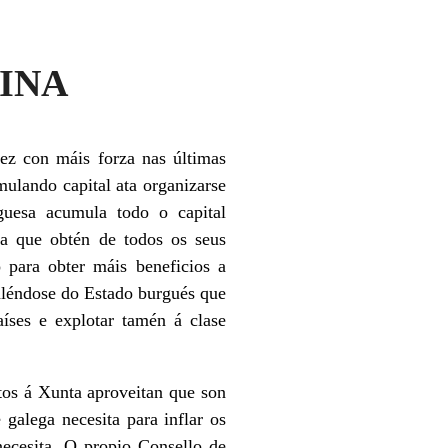
INA
ez con máis forza nas últimas
mulando capital ata organizarse
uesa acumula todo o capital
ía que obtén de todos os seus
 para obter máis beneficios a
valéndose do Estado burgués que
íses e explotar tamén á clase
os á Xunta aproveitan que son
galega necesita para inflar os
necesita. O propio Consello de