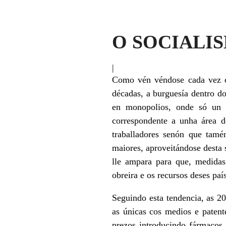
O SOCIALI
|
Como vén véndose cada vez co
décadas, a burguesía dentro do
en monopolios, onde só un 
correspondente a unha área d
traballadores senón que tamé
maiores, aproveitándose desta 
lle ampara para que, medidas
obreira e os recursos deses paí
Seguindo esta tendencia, as 
as únicas cos medios e patent
prezos introducindo fármacos 