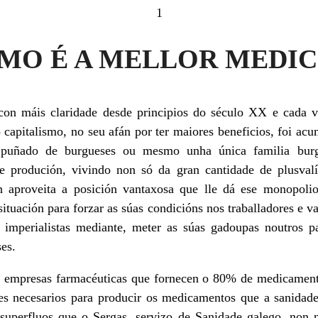
1
SMO É A MELLOR MEDIC
n máis claridade desde principios do século XX e cada v
 capitalismo, no seu afán por ter maiores beneficios, foi acu
puñado de burgueses ou mesmo unha única familia burg
e produción, vivindo non só da gran cantidade de plusval
n aproveita a posición vantaxosa que lle dá ese monopolio
situación para forzar as súas condicións nos traballadores e 
 imperialistas mediante, meter as súas gadoupas noutros pa
ses.
20 empresas farmacéuticas que fornecen o 80% de medicament
es necesarios para producir os medicamentos que a sanidade 
superfluos que o Sergas, servizo de Sanidade galego, non 