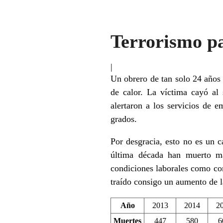
Terrorismo p
|
Un obrero de tan solo 24 años 
de calor. La víctima cayó al
alertaron a los servicios de e
grados.
Por desgracia, esto no es un 
última década han muerto má
condiciones laborales como co
traído consigo un aumento de l
Año
2013
2014
2
Muertes
447
580
6