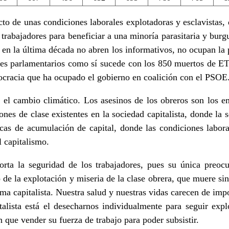
to de unas condiciones laborales explotadoras y esclavistas, 
 trabajadores para beneficiar a una minoría parasitaria y bu
l en la última década no abren los informativos, no ocupan la 
tes parlamentarios como sí sucede con los 850 muertos de ETA
ocracia que ha ocupado el gobierno en coalición con el PSOE
el cambio climático. Los asesinos de los obreros son los em
ones de clase existentes en la sociedad capitalista, donde la 
cas de acumulación de capital, donde las condiciones labor
l capitalismo.
orta la seguridad de los trabajadores, pues su única preoc
 de la explotación y miseria de la clase obrera, que muere si
ema capitalista. Nuestra salud y nuestras vidas carecen de imp
italista está el desecharnos individualmente para seguir exp
 que vender su fuerza de trabajo para poder subsistir.