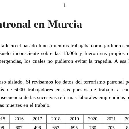
1
atronal en Murcia
falleció el pasado lunes mientras trabajaba como jardinero 
 suelo inconsciente sobre las 13.00h y fueron sus propios 
mergencias, los cuales no pudieron evitar la tragedia. A esa
caso aislado. Si revisamos los datos del terrorismo patrona
s de 6000 trabajadores en sus puestos de trabajo, a ca
nsecuencia de las sucesivas reformas laborales emprendidas
as muertes en el trabajo.
015
2016
2017
2018
2019
2020
2021
2
08
607
496
652
695
780
705
8