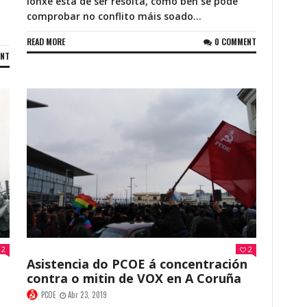
lonxe está de ser resolta, como ben se pode
comprobar no conflito máis soado...
READ MORE
0 COMMENT
ENT
2
2
Asistencia do PCOE á concentración
contra o mitin de VOX en A Coruña
PCOE
Abr 23, 2019