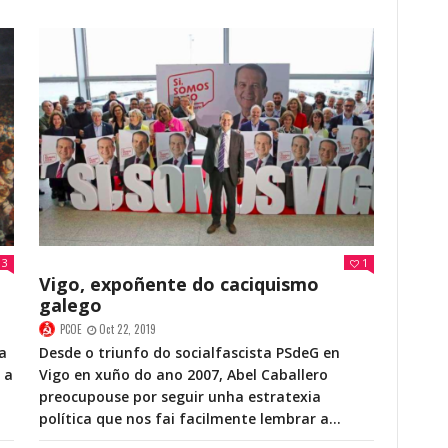
3
1
Vigo, expoñente do caciquismo
galego
PCOE
Oct 22, 2019
a
Desde o triunfo do socialfascista PSdeG en
 a
Vigo en xuño do ano 2007, Abel Caballero
preocupouse por seguir unha estratexia
política que nos fai facilmente lembrar a...