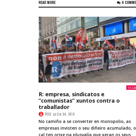
READ MORE
0 COMM
Li
R: empresa, sindicatos e
“comunistas” xuntos contra o
traballador
PCOE
Oct 04, 2019
No camiño a se converter en monopolio, as
empresas invisten o seu diñeiro acumulado, o
cal ten orixe na plusvalía que xeran os seus