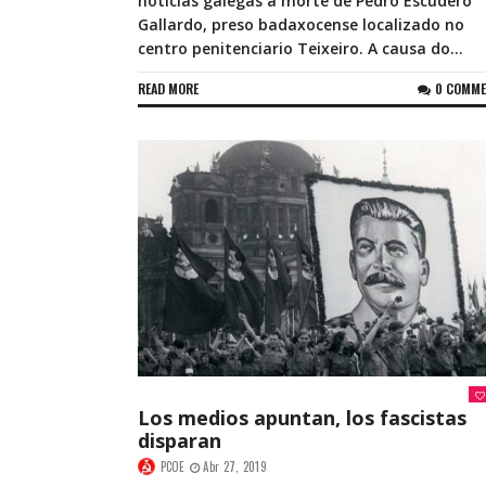
noticias galegas a morte de Pedro Escudero
Gallardo, preso badaxocense localizado no
centro penitenciario Teixeiro. A causa do...
READ MORE
0 COMM
Los medios apuntan, los fascistas
disparan
PCOE
Abr 27, 2019