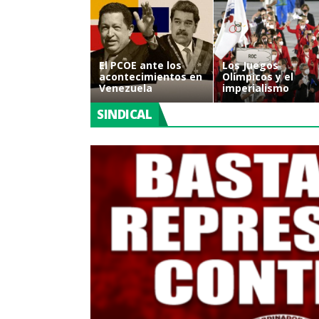
El PCOE ante los
Los Juegos
acontecimientos en
Olímpicos y el
Venezuela
imperialismo
SINDICAL