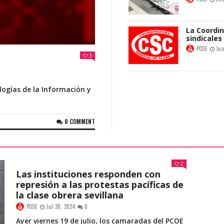
La Coordin
sindicales
PCOE
Jun
3
Acción de 
Aire de Sev
logías de la Información y
PCOE
Abr
0 COMMENT
Solidarida
PCOE
Dic
2
Las instituciones responden con
El Partid
represión a las protestas pacíficas de
apoyo a lo
la clase obrera sevillana
PCOE
Nov
PCOE
Jul 20, 2024
0
Ayer viernes 19 de julio, los camaradas del PCOE