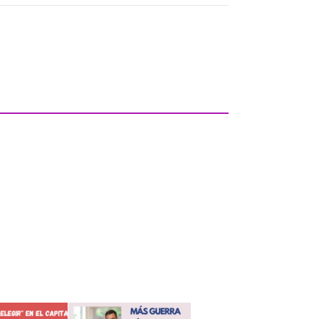
stas de hoy se denominan
libertarios y demócratas
 08, 2024
n lecciones ‘democráticas’ y Venezuela
 30, 2024
nes sobre las elecciones europeas
 23, 2024
la Federación Sindical Mundial en los hoteles
illa
 27, 2019
la reacción, Ayuso vuelve a reírse de la
ra
 22, 2024
de cos traballadores de Brico Depot
 09, 2018
 preparativos para la eterna alternancia
 31, 2024