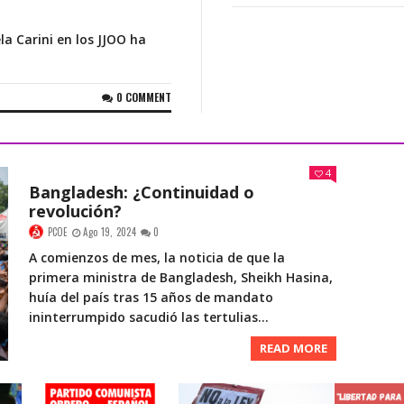
Los fasci
liberales/
la Carini en los JJOO ha
PCOE
Jul
0 COMMENT
Los que da
PCOE
Jun
4
Bangladesh: ¿Continuidad o
Dos leccio
revolución?
PCOE
Jun
PCOE
Ago 19, 2024
0
Acción de 
Aire de Sev
A comienzos de mes, la noticia de que la
PCOE
Abr
primera ministra de Bangladesh, Sheikh Hasina,
Premios a 
huía del país tras 15 años de mandato
clase obre
ininterrumpido sacudió las tertulias...
PCOE
Jun
Solidarida
PCOE
Dic
READ MORE
Los nuevos
PCOE
Jul