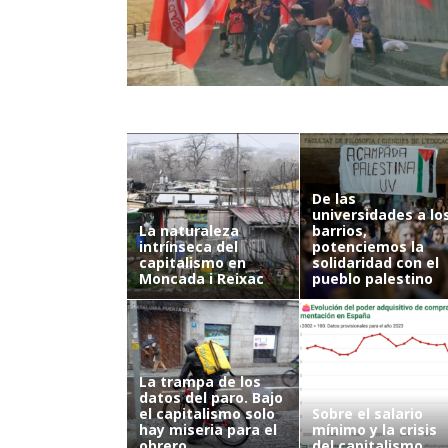
De las
universidades a lo
La naturaleza
barrios,
intrínseca del
potenciemos la
capitalismo en
solidaridad con el
Moncada i Reixac
pueblo palestino
La trampa de los
datos del paro. Bajo
el capitalismo solo
Sobre el salario
hay miseria para el
mínimo y la crisis
obrero
del capitalismo