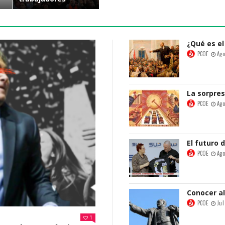
PCOE
Abr
¿Qué es el
PCOE
Ago
La sorpres
PCOE
Ago
El futuro 
PCOE
Ago
Conocer a
PCOE
Jul
1