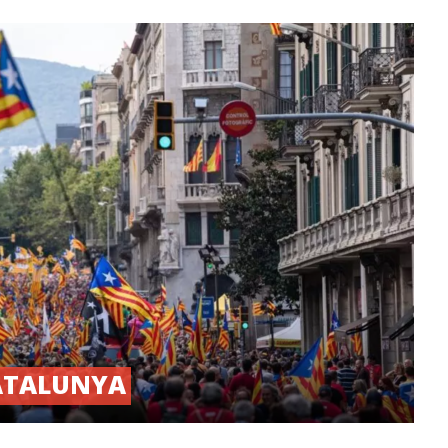
Los fasci
liberales/
PCOE
Jul
Los que da
PCOE
Jun
Dos leccio
PCOE
Jun
ATALUNYA
Premios a 
clase obre