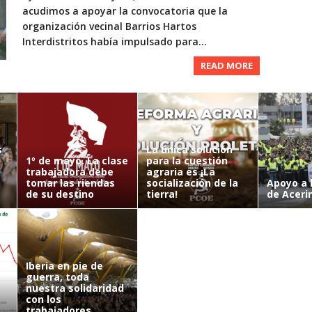
El PCOE se
acudimos a apoyar la convocatoria que la
FRIMANCH
organización vecinal Barrios Hartos
PCOE
Nov
Interdistritos había impulsado para...
READ MORE
Hay que li
obrera. ¡Po
La escuela
desarrollo
del capital
PCOE
Abr
PCOE
Jul
CCOO, UGT 
s
La única solución
trabajador
1º de mayo. La clase
para la cuestión
Las ONG: 
PCOE
Mar
trabajadora debe
agraria es ¡La
PCOE
Jun
tomar las riendas
socialización de la
Apoyo a 
de su destino
tierra!
de Aceri
Así engaña
patronal, a
El sector p
PCOE
Ene
PCOE
Abr
Iberia en pie de
guerra, toda
La Coordin
nuestra solidaridad
sindicales
con los
La lucha i
PCOE
Jun
trabajadores