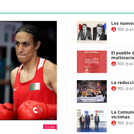
PCOE
Jun
Los nuevos
PCOE
Jul
El pueblo 
multinaci
PCOE
Jul
La reducci
PCOE
Jul
La Comuni
victimas
PCOE
Jul
Like