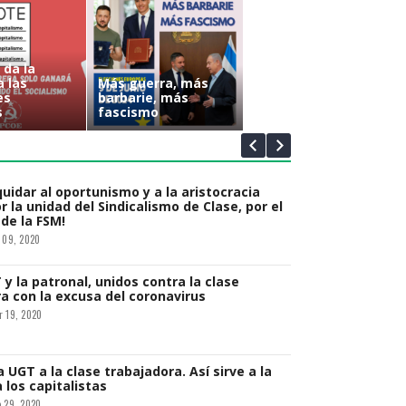
o Comunista Obrero Español muestra su
s trabajadores de Renault en Sevilla
 08, 2018
del Campo de Montiel de nuevo contra las
 da la
onales
a las
Más guerra, más
es
barbarie, más
 17, 2024
 solidariza con los trabajadores de
s
fascismo
A
 05, 2018
ón de la esperanza de vida [ESP/CAT]
 08, 2024
quidar al oportunismo y a la aristocracia
r la unidad del Sindicalismo de Clase, por el
 de la FSM!
 09, 2020
dad de Madrid se sigue riendo de sus
 08, 2024
y la patronal, unidos contra la clase
a con la excusa del coronavirus
 19, 2020
 UGT a la clase trabajadora. Así sirve a la
 los capitalistas
 29, 2020