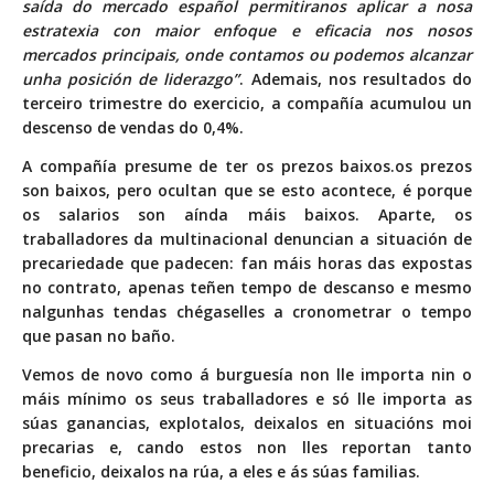
saída do mercado español permitiranos aplicar a nosa
estratexia con maior enfoque e eficacia nos nosos
mercados principais, onde contamos ou podemos alcanzar
unha posición de liderazgo”
. Ademais, nos resultados do
terceiro trimestre do exercicio, a compañía acumulou un
descenso de vendas do 0,4%.
A compañía presume de ter os prezos baixos.os prezos
son baixos, pero ocultan que se esto acontece, é porque
os salarios son aínda máis baixos. Aparte, os
traballadores da multinacional denuncian a situación de
precariedade que padecen: fan máis horas das expostas
no contrato, apenas teñen tempo de descanso e mesmo
nalgunhas tendas chégaselles a cronometrar o tempo
que pasan no baño.
Vemos de novo como á burguesía non lle importa nin o
máis mínimo os seus traballadores e só lle importa as
súas ganancias, explotalos, deixalos en situacións moi
precarias e, cando estos non lles reportan tanto
beneficio, deixalos na rúa, a eles e ás súas familias.