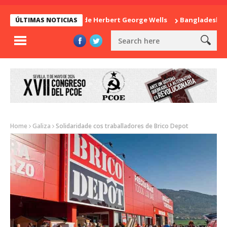
La sorpresa de Herbert George Wells
Bangladesh: ¿Cont
ÚLTIMAS NOTICIAS
Home
Galiza
Solidaridade cos traballadores de Brico Depot