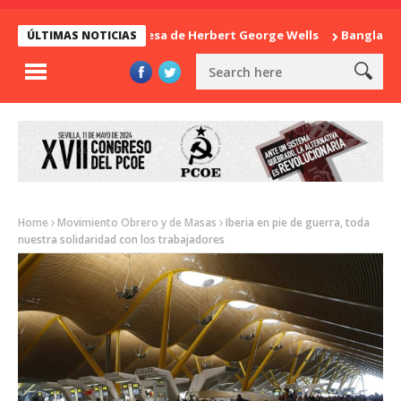
La sorpresa de Herbert George Wells
Bangladesh: ¿
ÚLTIMAS NOTICIAS
Home
Movimiento Obrero y de Masas
Iberia en pie de guerra, toda
nuestra solidaridad con los trabajadores