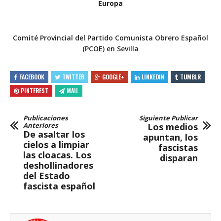
Europa
Comité Provincial del Partido Comunista Obrero Español
(PCOE) en Sevilla
FACEBOOK
TWITTER
GOOGLE+
LINKEDIN
TUMBLR
PINTEREST
MAIL
Publicaciones
Siguiente Publicar
Anteriores
Los medios
De asaltar los
apuntan, los
cielos a limpiar
fascistas
las cloacas. Los
disparan
deshollinadores
del Estado
fascista español