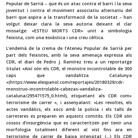
Popular de Sarrià – que és un atac contra el barri i la seva
joventut i contra el moviment associatiu alternatiu del
barri que aspira a la transformació de la societat – han
volgut deixar clara la seva autoria deixant el clar
missatge: «ESTEU MORTS CDR» unit a simbologia
feixista, com una esvàstica i una creu cèltica.
L’endemà de la crema de l’Ateneu Popular de Sarrià per
part dels feixistes, amb la seva amenaça expressa als
CDR, el diari de Pedro J. Ramírez treu a un reportatge
titulat «Així són els CDR, el monstre incontrolable de 300
caps que vandalitza Catalunya
«(
https://www.elespanol.com/reportajes/20180329/cdr-
monstruo-incontrolable-cabezas-vandaliza-
cataluna/295471575_0.html
), etiquetant als CDR com»
terrorisme de carrer «, i assenyalant: «Les revoltes, els
actes vandàlics, els xocs amb la policia i els talls de
carreteres es preparen en aquests comitès. Els CDR són
cossos d’insurgència que es caracteritzen per tenir una
morfologia totalment diferent al vist fins ara en
terrorisme de carrer de baixa intensitat (…) Els CDR