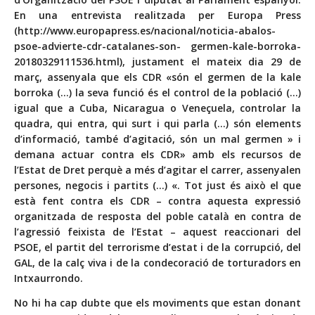
En una entrevista realitzada per Europa Press
(
http://www.europapress.es/nacional/noticia-abalos-
psoe-advierte-cdr-catalanes-son-
germen-kale-borroka-
20180329111536.html), justament el mateix dia 29 de
març, assenyala que els CDR «són el germen de la kale
borroka (…) la seva funció és el control de la població (…)
igual que a Cuba, Nicaragua o Veneçuela, controlar la
quadra, qui entra, qui surt i qui parla (…) són elements
d’informació, també d’agitació, són un mal germen » i
demana actuar contra els CDR» amb els recursos de
l’Estat de Dret perquè a més d’agitar el carrer, assenyalen
persones, negocis i partits (…) «. Tot just és això el que
està fent contra els CDR – contra aquesta expressió
organitzada de resposta del poble català en contra de
l’agressió feixista de l’Estat – aquest reaccionari del
PSOE, el partit del terrorisme d’estat i de la corrupció, del
GAL, de la calç viva i de la condecoració de torturadors en
Intxaurrondo.
No hi ha cap dubte que els moviments que estan donant