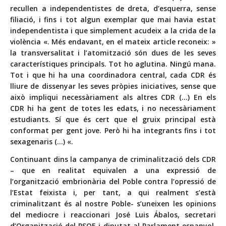
recullen a independentistes de dreta, d’esquerra, sense
filiació, i fins i tot algun exemplar que mai havia estat
independentista i que simplement acudeix a la crida de la
violència «. Més endavant, en el mateix article reconeix: »
la transversalitat i l’atomització són dues de les seves
característiques principals. Tot ho aglutina. Ningú mana.
Tot i que hi ha una coordinadora central, cada CDR és
lliure de dissenyar les seves pròpies iniciatives, sense que
això impliqui necessàriament als altres CDR (…) En els
CDR hi ha gent de totes les edats, i no necessàriament
estudiants. Sí que és cert que el gruix principal està
conformat per gent jove. Però hi ha integrants fins i tot
sexagenaris (…) «.
Continuant dins la campanya de criminalització dels CDR
– que en realitat equivalen a una expressió de
l’organització embrionària del Poble contra l’opressió de
l’Estat feixista i, per tant, a qui realment s’està
criminalitzant és al nostre Poble- s’uneixen les opinions
del mediocre i reaccionari José Luis Ábalos, secretari
d’Organització del PSOE i diputat al Parlament espanyol.