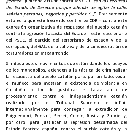
germen
” pidiendo actuar contra los CDR “
con los recursos
del Estado de Derecho porque además de agitar la calle,
señalan personas, negocios y partidos (…)
”. Precisamente
esto es lo que está haciendo contra los CDR – contra esta
expresión organizativa de respuesta del pueblo catalán
contra la agresión fascista del Estado – este reaccionario
del PSOE, el partido del terrorismo de estado y de la
corrupción, del GAL, de la cal viva y de la condecoración de
torturadores en Intxaurrondo.
Sin duda estos movimientos que están dando los lacayos
de los monopolios, atienden a la táctica de criminalizar
la respuesta del pueblo catalán para, por un lado, vestir
el muñeco para mostrar la existencia de violencia en
Cataluña a fin de justificar el falaz auto de
procesamiento contra el independentismo catalán
realizado por el Tribunal Supremo e influir
internacionalmente para conseguir la extradición de
Puigdemont, Ponsatí, Serret, Comín, Rovira y Gabriel y,
por otro, para justificar la represión descarnada del
Estado fascista español contra el pueblo catalán y la