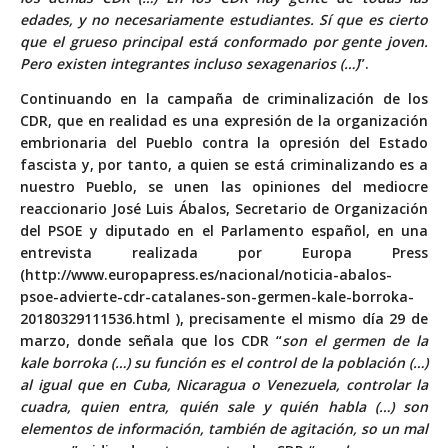
edades, y no necesariamente estudiantes. Sí que es cierto
que el grueso principal está conformado por gente joven.
Pero existen integrantes incluso sexagenarios (…)
”.
Continuando en la campaña de criminalización de los
CDR, que en realidad es una expresión de la organización
embrionaria del Pueblo contra la opresión del Estado
fascista y, por tanto, a quien se está criminalizando es a
nuestro Pueblo, se unen las opiniones del mediocre
reaccionario José Luis Ábalos, Secretario de Organización
del PSOE y diputado en el Parlamento español, en una
entrevista realizada por Europa Press
(
http://www.europapress.es/nacional/noticia-abalos-
psoe-advierte-cdr-catalanes-son-germen-kale-borroka-
20180329111536.html
), precisamente el mismo día 29 de
marzo, donde señala que los CDR “
son el germen de la
kale borroka (…) su función es el control de la población (…)
al igual que en Cuba, Nicaragua o Venezuela, controlar la
cuadra, quien entra, quién sale y quién habla (…) son
elementos de información, también de agitación, so un mal