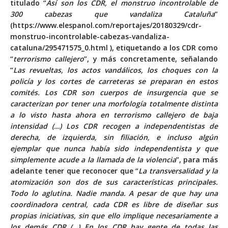
titulado “
Así son los CDR, el monstruo incontrolable de
300 cabezas que vandaliza Cataluña
”
(
https://www.elespanol.com/reportajes/20180329/cdr-
monstruo-incontrolable-cabezas-vandaliza-
cataluna/295471575_0.html
), etiquetando a los CDR como
“
terrorismo callejero
”, y más concretamente, señalando
“
Las revueltas, los actos vandálicos, los choques con la
policía y los cortes de carreteras se preparan en estos
comités. Los CDR son cuerpos de insurgencia que se
caracterizan por tener una morfología totalmente distinta
a lo visto hasta ahora en terrorismo callejero de baja
intensidad (…) Los CDR recogen a independentistas de
derecha, de izquierda, sin filiación, e incluso algún
ejemplar que nunca había sido independentista y que
simplemente acude a la llamada de la violencia
”, para más
adelante tener que reconocer que “
La transversalidad y la
atomización son dos de sus características principales.
Todo lo aglutina. Nadie manda. A pesar de que hay una
coordinadora central, cada CDR es libre de diseñar sus
propias iniciativas, sin que ello implique necesariamente a
los demás CDR (…) En los CDR hay gente de todas las