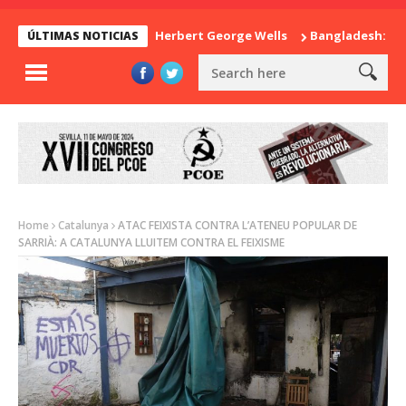
La sorpresa de Herbert George Wells
Bangladesh: ¿Continuid
ÚLTIMAS NOTICIAS
Home
Catalunya
ATAC FEIXISTA CONTRA L’ATENEU POPULAR DE
SARRIÀ: A CATALUNYA LLUITEM CONTRA EL FEIXISME