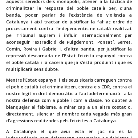
aquests servidors dels monopolis, atenen a la tàctica de
criminalitzar la resposta del poble català per, d’una
banda, poder parlar de l’existència de violència a
Catalunya i així tractar de justificar la fal·laç ordre de
processament contra l’independentisme català realitzat
pel Tribunal Suprem i influir internacionalment per
aconseguir l’extradició de Puigdemont, Ponsatí, Serret,
Comín, Rovira i Gabriel i, d’altra banda, per justificar la
repressió descarnada de l’Estat feixista espanyol contra
el poble català i la cacera que ja s’està produint i que es
multiplicarà sens dubte.
Mentre l’Estat espanyol i els seus sicaris carreguen contra
el poble català i el criminalitzen, contra els CDR, contra el
nostre legítim dret democràtic a l’autodeterminació i a la
nostra defensa com a poble i com a classe, no dubten a
blanquejar al feixisme, a mirar cap a un altre costat o,
directament, silenciar el nombre cada vegada més gran
d’agressions realitzades pels feixistes a Catalunya.
A Catalunya el que avui està en joc no és la