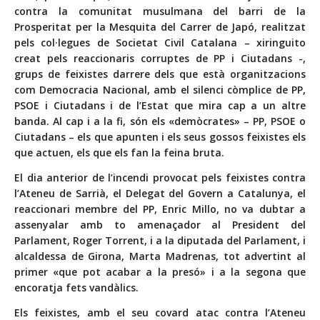
contra la comunitat musulmana del barri de la
Prosperitat per la Mesquita del Carrer de Japó, realitzat
pels col·legues de Societat Civil Catalana – xiringuito
creat pels reaccionaris corruptes de PP i Ciutadans -,
grups de feixistes darrere dels que està organitzacions
com Democracia Nacional, amb el silenci còmplice de PP,
PSOE i Ciutadans i de l’Estat que mira cap a un altre
banda. Al cap i a la fi, són els «demòcrates» – PP, PSOE o
Ciutadans – els que apunten i els seus gossos feixistes els
que actuen, els que els fan la feina bruta.
El dia anterior de l’incendi provocat pels feixistes contra
l’Ateneu de Sarrià, el Delegat del Govern a Catalunya, el
reaccionari membre del PP, Enric Millo, no va dubtar a
assenyalar amb to amenaçador al President del
Parlament, Roger Torrent, i a la diputada del Parlament, i
alcaldessa de Girona, Marta Madrenas, tot advertint al
primer «que pot acabar a la presó» i a la segona que
encoratja fets vandàlics.
Els feixistes, amb el seu covard atac contra l’Ateneu