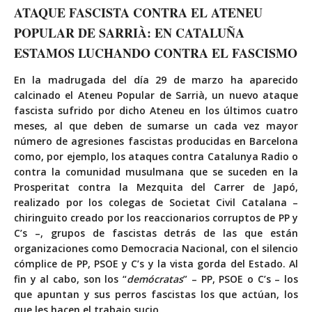
ATAQUE FASCISTA CONTRA EL ATENEU
POPULAR DE SARRIÀ: EN CATALUÑA
ESTAMOS LUCHANDO CONTRA EL FASCISMO
En la madrugada del día 29 de marzo ha aparecido
calcinado el Ateneu Popular de Sarrià, un nuevo ataque
fascista sufrido por dicho Ateneu en los últimos cuatro
meses, al que deben de sumarse un cada vez mayor
número de agresiones fascistas producidas en Barcelona
como, por ejemplo, los ataques contra Catalunya Radio o
contra la comunidad musulmana que se suceden en la
Prosperitat contra la Mezquita del Carrer de Japó,
realizado por los colegas de Societat Civil Catalana –
chiringuito creado por los reaccionarios corruptos de PP y
C’s –, grupos de fascistas detrás de las que están
organizaciones como Democracia Nacional, con el silencio
cómplice de PP, PSOE y C’s y la vista gorda del Estado. Al
fin y al cabo, son los “
demócratas
” – PP, PSOE o C’s – los
que apuntan y sus perros fascistas los que actúan, los
que les hacen el trabajo sucio.