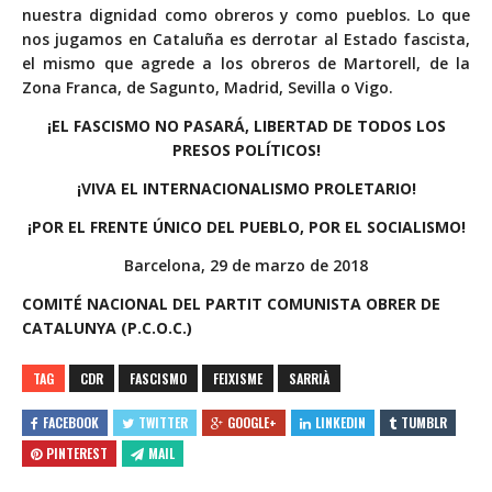
nuestra dignidad como obreros y como pueblos. Lo que
nos jugamos en Cataluña es derrotar al Estado fascista,
el mismo que agrede a los obreros de Martorell, de la
Zona Franca, de Sagunto, Madrid, Sevilla o Vigo.
¡EL FASCISMO NO PASARÁ, LIBERTAD DE TODOS LOS
PRESOS POLÍTICOS!
¡VIVA EL INTERNACIONALISMO PROLETARIO!
¡POR EL FRENTE ÚNICO DEL PUEBLO, POR EL SOCIALISMO!
Barcelona, 29 de marzo de 2018
COMITÉ NACIONAL DEL PARTIT COMUNISTA OBRER DE
CATALUNYA (P.C.O.C.)
TAG
CDR
FASCISMO
FEIXISME
SARRIÀ
FACEBOOK
TWITTER
GOOGLE+
LINKEDIN
TUMBLR
PINTEREST
MAIL