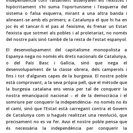
independència com falsament assenyalen els feixistes i
hipòcritament s’hi suma l’oportunisme i l’esquerra del
sistema o falsa esquerra, mirant a una altra banda i
alineant-se amb els primers; a Catalunya el que hi ha en
joc és el tancar-li el pas al feixisme, és frenar un Estat
feixista que sotmet als pobles i al proletariat, no només
del nostre país sinó també de la resta de l’estat espanyol.
El desenvolupament del capitalisme monopolista a
Espanya nega no només els drets nacionals de Catalunya,
o del País Basc i Galícia, sinó que nega el
desenvolupament de la classe obrera, dels camperols i
fins i tot d’algunes capes de la burgesia. El nostre poble
està comprovant, a la seva pròpia pell, que el mètode que
la burgesia catalana ens venia per tal de conquerir la
nostra emancipació nacional – el de la democràcia i el
somriure per conquerir la independència- no només no és
el camí, sinó que l’Estat està carregant contra el Govern
de Catalunya com si hagués realitzat una revolució, que
precisament no es va fer. Avui el nostre poble pensa que
és necessària la independència per conquerir la