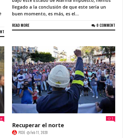
bajo este Estado de Alarma impuesto, hemos
llegado a la conclusión de que este sería un
e
buen momento, es más, es el...
READ MORE
0 COMMENT
ENT
ke
1
Recuperar el norte
PCOE
Feb 11, 2020