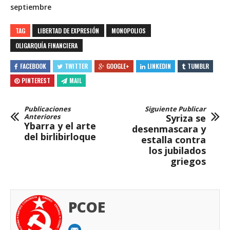
septiembre
TAG
LIBERTAD DE EXPRESIÓN
MONOPOLIOS
OLIGARQUÍA FINANCIERA
FACEBOOK
TWITTER
GOOGLE+
LINKEDIN
TUMBLR
PINTEREST
MAIL
Publicaciones
Siguiente Publicar
Anteriores
Syriza se
Ybarra y el arte
desenmascara y
del birlibirloque
estalla contra
los jubilados
griegos
PCOE