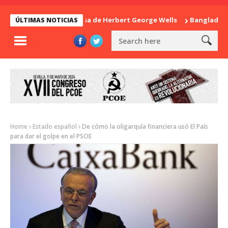
La sorpresa de Herbert George Wells
Bangladesh: ¿
ÚLTIMAS NOTICIAS
Home
Estado español
De cómo la oligarquía financiera usó El País
para dar el golpe en el PSOE