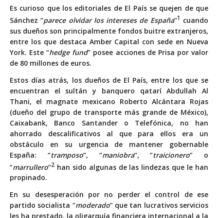
Es curioso que los editoriales de El País se quejen de que
1
Sánchez “
parece olvidar los intereses de España
”
cuando
sus dueños son principalmente fondos buitre extranjeros,
entre los que destaca Amber Capital con sede en Nueva
York. Este “
hedge fund
” posee acciones de Prisa por valor
de 80 millones de euros.
Estos días atrás, los dueños de El País, entre los que se
encuentran el sultán y banquero qatarí Abdullah Al
Thani, el magnate mexicano Roberto Alcántara Rojas
(dueño del grupo de transporte más grande de México),
Caixabank, Banco Santander o Telefónica, no han
ahorrado descalificativos al que para ellos era un
obstáculo en su urgencia de mantener gobernable
España: “
tramposo
”, “
maniobra
”, ”
traicionero
” o
2
”
marrullero
”
han sido algunas de las lindezas que le han
propinado.
En su desesperación por no perder el control de ese
partido socialista “
moderado
” que tan lucrativos servicios
les ha prestado, la oligarquía financiera internacional a la