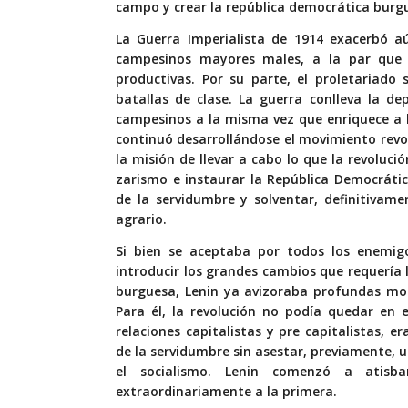
campo y crear la república democrática burg
La Guerra Imperialista de 1914 exacerbó aú
campesinos mayores males, a la par que p
productivas. Por su parte, el proletariado
batallas de clase. La guerra conlleva la d
campesinos a la misma vez que enriquece a l
continuó desarrollándose el movimiento revol
la misión de llevar a cabo lo que la revoluci
zarismo e instaurar la República Democrátic
de la servidumbre y solventar, definitivam
agrario.
Si bien se aceptaba por todos los enemigo
introducir los grandes cambios que requería 
burguesa, Lenin ya avizoraba profundas modi
Para él, la revolución no podía quedar en 
relaciones capitalistas y pre capitalistas, e
de la servidumbre sin asestar, previamente, 
el socialismo. Lenin comenzó a atisb
extraordinariamente a la primera.