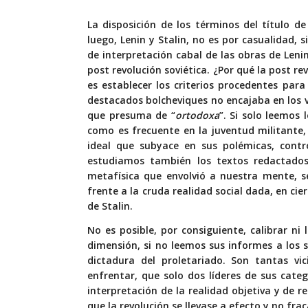
La disposición de los términos del título 
luego, Lenin y Stalin, no es por casualidad, 
de interpretación cabal de las obras de Leni
post revolución soviética. ¿Por qué la post re
es establecer los criterios procedentes para 
destacados bolcheviques no encajaba en los v
que presuma de “
ortodoxa
”. Si solo leemos 
como es frecuente en la juventud militante
ideal que subyace en sus polémicas, contro
estudiamos también los textos redactados
metafísica que envolvió a nuestra mente, s
frente a la cruda realidad social dada, en ci
de Stalin.
No es posible, por consiguiente, calibrar ni 
dimensión, si no leemos sus informes a los
dictadura del proletariado. Son tantas vi
enfrentar, que solo dos líderes de sus cat
interpretación de la realidad objetiva y de 
que la revolución se llevase a efecto y no f