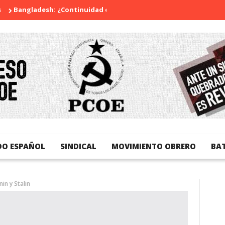
ladesh: ¿Continuidad o revolución?
Diada Nacional de Catalun
DO ESPAÑOL
SINDICAL
MOVIMIENTO OBRERO
BA
in y Stalin