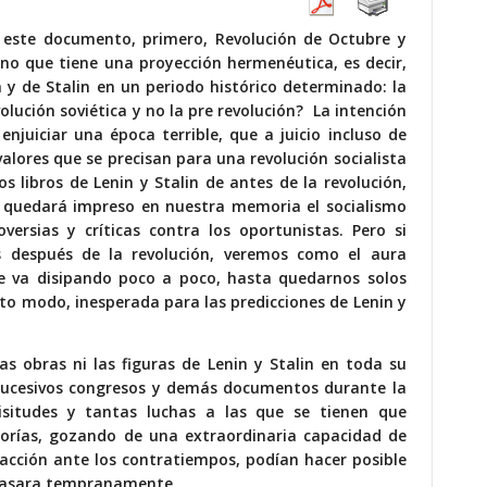
de este documento, primero, Revolución de Octubre y
sino que tiene una proyección hermenéutica, es decir,
n y de Stalin en un periodo histórico determinado: la
volución soviética y no la pre revolución? La intención
enjuiciar una época terrible, que a juicio incluso de
alores que se precisan para una revolución socialista
los libros de Lenin y Stalin de antes de la revolución,
, quedará impreso en nuestra memoria el socialismo
versias y críticas contra los oportunistas. Pero si
 después de la revolución, veremos como el aura
e va disipando poco a poco, hasta quedarnos solos
erto modo, inesperada para las predicciones de Lenin y
las obras ni las figuras de Lenin y Stalin en toda su
 sucesivos congresos y demás documentos durante la
cisitudes y tantas luchas a las que se tienen que
egorías, gozando de una extraordinaria capacidad de
reacción ante los contratiempos, podían hacer posible
racasara tempranamente.