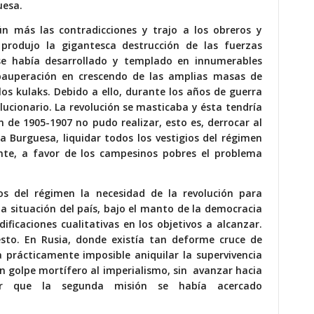
uesa.
n más las contradicciones y trajo a los obreros y
rodujo la gigantesca destrucción de las fuerzas
 se había desarrollado y templado en innumerables
epauperación en crescendo de las amplias masas de
os kulaks. Debido a ello, durante los años de guerra
ucionario. La revolución se masticaba y ésta tendría
ón de 1905-1907 no pudo realizar, esto es, derrocar al
a Burguesa, liquidar todos los vestigios del régimen
ente, a favor de los campesinos pobres el problema
s del régimen la necesidad de la revolución para
la situación del país, bajo el manto de la democracia
ficaciones cualitativas en los objetivos a alcanzar.
esto. En Rusia, donde existía tan deforme cruce de
ra prácticamente imposible aniquilar la supervivencia
un golpe mortífero al imperialismo, sin avanzar hacia
ar que la segunda misión se había acercado