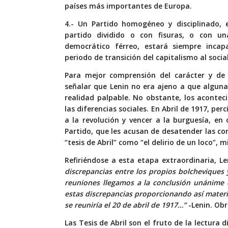
países más importantes de Europa.
4.- Un Partido homogéneo y disciplinado, 
partido dividido o con fisuras, o con una
democrático férreo, estará siempre incapa
periodo de transición del capitalismo al socia
Para mejor comprensión del carácter y de 
señalar que Lenin no era ajeno a que algun
realidad palpable. No obstante, los aconte
las diferencias sociales. En Abril de 1917, p
a la revolución y vencer a la burguesía, en 
Partido, que les acusan de desatender las con
“tesis de Abril” como “el delirio de un loco”, 
Refiriéndose a esta etapa extraordinaria, Len
discrepancias entre los propios bolcheviques
reuniones llegamos a la conclusión unánime 
estas discrepancias proporcionando así materi
se reuniría el 20 de abril de 1917…”
-Lenin. Obr
Las Tesis de Abril son el fruto de la lectura d