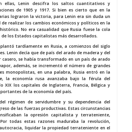
 ellas, Lenin descifra los saltos cuantitativos y
uciones de 1905 y 1917. Si bien es cierto que en la
rias lograron la victoria, para Lenin era sin duda un
 de realizar los cambios económicos y políticos en la
histórico. No era casualidad que Rusia fuese la cola
a de los Estados capitalistas más desarrollados.
mplantó tardíamente en Rusia, a comienzos del siglo
s. Lenin decía que de país del arado de madera y del
ar casero, se había transformado en un país de arado
a vapor, además, se incrementó el número de grandes
nes monopolistas, en una palabra, Rusia entró en la
te, la economía rusa avanzaba bajo la férula del
lo XIX los capitales de Inglaterra, Francia, Bélgica y
ortantes de la economía del país.
 del régimen de servidumbre y su dependencia del
reso de las fuerzas productivas. Estas circunstancias
sificaban la opresión capitalista y terrateniente,
 Por todas estas razones maduraba la revolución,
autocracia, liquidar la propiedad terrateniente en el