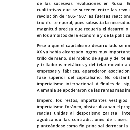
de las sucesivas revoluciones en Rusia. En
cualitativos que se suceden entre las revol
revolución de 1905-1907 las fuerzas reacciona
triunfo temporal, pues subsistía la necesidad
magnitud precisa que requería el desarrollo 
en los ámbitos de la economía y de la polític
Pese a que el capitalismo desarrollado se i
XX ya había alcanzado logros muy importante
trillo de mano, del molino de agua y del tel
y trilladoras metálicos y del telar movido 
empresas y fábricas, aparecieron asociacio
fase superior del capitalismo. No obstan
imperialismo internacional. A finales del sig
Alemania se apoderaron de las ramas más imp
Empero, los restos, importantes vestigios
imperialismo foráneo, obstaculizaban el prog
reacias unidas al despotismo zarista inten
agudizando las contradicciones de clases.
planteándose como fin principal derrocar la 