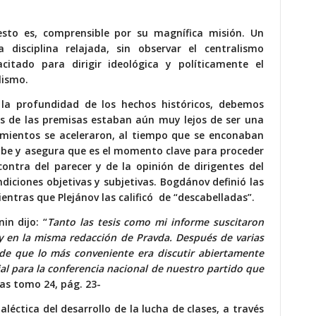
esto es, comprensible por su magnífica misión. Un
 disciplina relajada, sin observar el centralismo
citado para dirigir ideológica y políticamente el
lismo.
la profundidad de los hechos históricos, debemos
as de las premisas estaban aún muy lejos de ser una
cimientos se aceleraron, al tiempo que se enconaban
ercibe y asegura que es el momento clave para proceder
contra del parecer y de la opinión de dirigentes del
diciones objetivas y subjetivas. Bogdánov definió las
mientras que Plejánov las calificó de “descabelladas”.
in dijo: “
Tanto las tesis como mi informe suscitaron
 y en la misma redacción de Pravda. Después de varias
de que lo más conveniente era discutir abiertamente
al para la conferencia nacional de nuestro partido que
as tomo 24, pág. 23-
ialéctica del desarrollo de la lucha de clases, a través