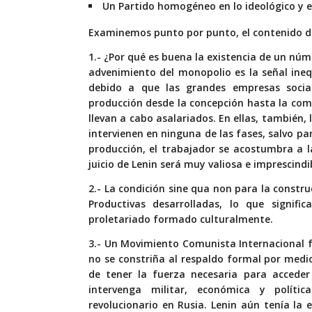
Un Partido homogéneo en lo ideológico y en
Examinemos punto por punto, el contenido de
1.- ¿Por qué es buena la existencia de un nú
advenimiento del monopolio es la señal ineq
debido a que las grandes empresas social
producción desde la concepción hasta la come
llevan a cabo asalariados. En ellas, también,
intervienen en ninguna de las fases, salvo pa
producción, el trabajador se acostumbra a 
juicio de Lenin será muy valiosa e imprescindi
2.- La condición sine qua non para la constru
Productivas desarrolladas, lo que signif
proletariado formado culturalmente.
3.- Un Movimiento Comunista Internacional fu
no se constriña al respaldo formal por med
de tener la fuerza necesaria para acceder
intervenga militar, económica y políti
revolucionario en Rusia. Lenin aún tenía la 