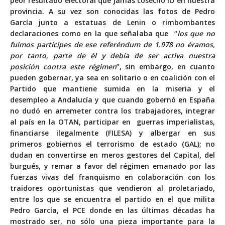
peor resultado electoral que jamás cosechó IU en nuestra
provincia. A su vez son conocidas las fotos de Pedro
García junto a estatuas de Lenin o rimbombantes
declaraciones como en la que señalaba que “
los que no
fuimos partícipes de ese referéndum de 1.978 no éramos,
por tanto, parte de él y debía de ser activa nuestra
posición contra este régimen
”, sin embargo, en cuanto
pueden gobernar, ya sea en solitario o en coalición con el
Partido que mantiene sumida en la miseria y el
desempleo a Andalucía y que cuando gobernó en España
no dudó en arremeter contra los trabajadores, integrar
al país en la OTAN, participar en guerras imperialistas,
financiarse ilegalmente (FILESA) y albergar en sus
primeros gobiernos el terrorismo de estado (GAL); no
dudan en convertirse en meros gestores del Capital, del
burgués, y remar a favor del régimen emanado por las
fuerzas vivas del franquismo en colaboración con los
traidores oportunistas que vendieron al proletariado,
entre los que se encuentra el partido en el que milita
Pedro García, el PCE donde en las últimas décadas ha
mostrado ser, no sólo una pieza importante para la