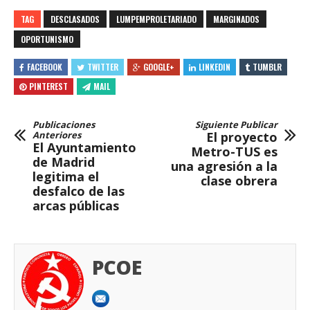
TAG
DESCLASADOS
LUMPEMPROLETARIADO
MARGINADOS
OPORTUNISMO
FACEBOOK
TWITTER
GOOGLE+
LINKEDIN
TUMBLR
PINTEREST
MAIL
Publicaciones
Siguiente Publicar
Anteriores
El proyecto
El Ayuntamiento
Metro-TUS es
de Madrid
una agresión a la
legitima el
clase obrera
desfalco de las
arcas públicas
PCOE