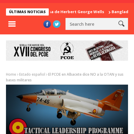
La sorpresa de Herbert George Wells
Bangladesh: ¿Con
ÚLTIMAS NOTICIAS
Home
Estado español
El PCOE en Albacete dice NO a la OTAN y sus
bases militares