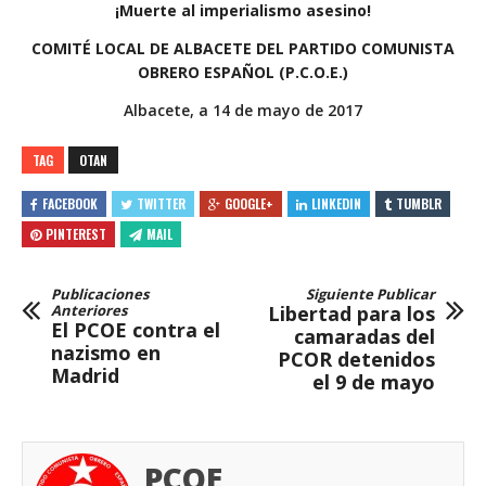
¡Muerte al imperialismo asesino!
COMITÉ LOCAL DE ALBACETE DEL PARTIDO COMUNISTA
OBRERO ESPAÑOL (P.C.O.E.)
Albacete, a 14 de mayo de 2017
TAG
OTAN
FACEBOOK
TWITTER
GOOGLE+
LINKEDIN
TUMBLR
PINTEREST
MAIL
Publicaciones
Siguiente Publicar
Anteriores
Libertad para los
El PCOE contra el
camaradas del
nazismo en
PCOR detenidos
Madrid
el 9 de mayo
PCOE