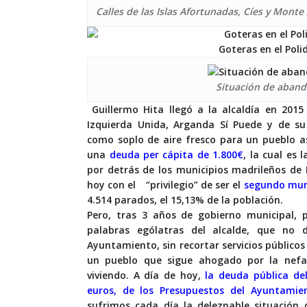
Calles de las Islas Afortunadas, Cíes y Mont
Goteras en el Poli
Situación de abando
Guillermo Hita llegó a la alcaldía en 201
Izquierda Unida, Arganda Sí Puede y de su
como
soplo de aire fresco para un pueblo 
una
deuda per cápita de 1.800€
, la cual es
por detrás de los municipios madrileños de 
hoy con el
“privilegio”
de ser el
segundo muni
4.514 parados, el 15,13% de la población.
Pero, tras 3 años de gobierno municipal,
palabras ególatras del alcalde, que no
Ayuntamiento, sin recortar servicios públicos
un pueblo que sigue ahogado por la nefa
viviendo. A día de hoy,
la deuda pública de
euros, de los Presupuestos del Ayuntami
sufrimos cada día la deleznable situación