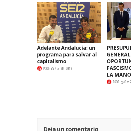
Adelante Andalucía: un
PRESUPU
programa para salvar al
GENERALE
capitalismo
OPORTUN
FASCISM
PCOE
Nov 30, 2018
LA MAN
PCOE
Oct 
Deja un comentario