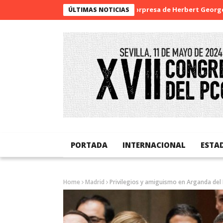
La sorpresa de Herbert George Wells
ÚLTIMAS NOTICIAS
PORTADA
INTERNACIONAL
ESTA
Home
Madrid
Privilegios y amiguismo en Arganda del