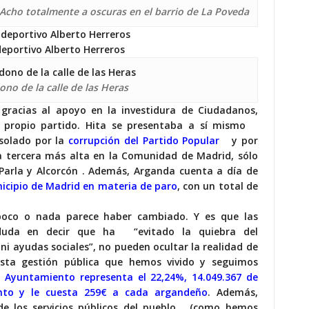
e Acho totalmente a oscuras en el barrio de La Poveda
deportivo Alberto Herreros
no de la calle de las Heras
5 gracias al apoyo en la investidura de Ciudadanos,
 propio partido. Hita
se
presentaba
a sí mismo
asolado por la
corrupción del Partido Popular
y por
 la tercera más alta en la Comunidad de Madrid, sólo
Parla y Alcorcón
. Además, Arganda cuenta a día de
cipio de Madrid en materia de paro
, con un total de
 poco o nada parece haber cambiado. Y es que las
 duda en decir que
ha
“
evitado
la quiebra del
 ni ayudas sociales”, no pueden ocultar la realidad de
sta gestión pública que hemos vivido y seguimos
l Ayuntamiento representa el 22,24%, 14.049.367 de
ento y le cuesta 259€ a cada argandeño
. Además,
 de los servicios públicos del pueblo
(como
hemos