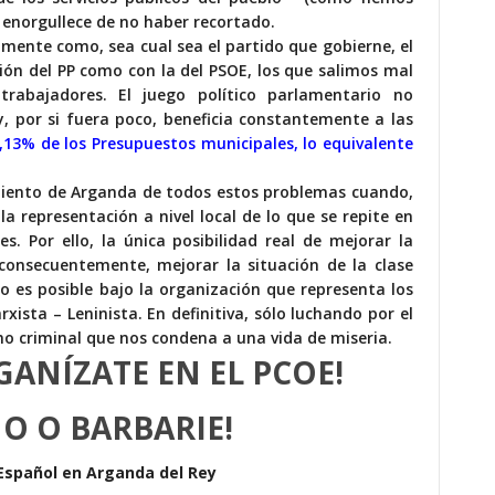
e enorgullece de no haber recortado.
ente como, sea cual sea el partido que gobierne, el
ión del PP como con la del PSOE, los que salimos mal
rabajadores. El juego político parlamentario no
y, por si fuera poco, beneficia constantemente a
las
4,13% de los Presupuestos municipales, lo equivalente
tamiento de Arganda de todos estos problemas cuando,
a representación a nivel local de lo que se repite en
s. Por ello, la única posibilidad real de mejorar la
 consecuentemente, mejorar la situación de la clase
lo es posible bajo la organización que representa los
rxista – Leninista. En definitiva, sólo luchando por el
o criminal que nos condena a una vida de miseria.
GANÍZATE EN EL PCOE!
MO O BARBARIE!
Español en Arganda del Rey