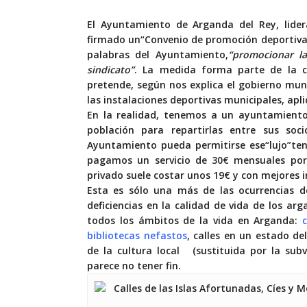
E
l Ayuntamiento de Arganda del Rey
,
lide
firmado un
“Convenio
de promoción deportiva
palabras del Ayuntamiento,
“promocionar la 
sindicato”
.
L
a medida forma parte de la 
pretende
, según nos explica el gobierno muni
las instalaciones deportivas municipales
,
apli
En la realidad, tenemos a un ayuntamiento
población para repartirlas entre sus so
Ayuntamiento pueda permitirse ese
“lujo”
te
paga
mos
un servicio de 30€ mensuales por 
privado suele costar unos 19€ y con mejores 
Esta es sólo una más de las ocurrencias 
deficiencias en la calidad de vida de los a
todos los ámbitos de la vida en Arganda:
bibliotecas nefastos
, calles en un estado de
de la cultura local
(sustituida
por la subv
parece no tener fin.