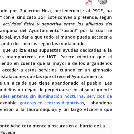
rado por Guillermo Hita, perteneciente al PSOE
,
ha
” con
el sindicato
UGT.
Éste convenio pretende, según
actividad física y deportiva entre los afiliados del
campaña del Ayuntamiento
“Fusión!”
por la cual se
cipal,
ayudar a que todo el mundo pueda acceder a
cando descuentos según las modalidades.
 que utiliza esas supuestas ayudas dedicadas a la
cios mamporreros de UGT. Parece mentira que el
niendo en cuenta que la mayoría de los argandeños
acceder a estos servicios
,
cuando en un gimnasio
instalaciones que las que ofrece el Ayuntamiento.
de un alcalde que tiene abandonado a
l
pueblo. Las
rgandeños no dejan de perpetuarse
en
absolutamente
calles enteras sin iluminación nocturna
,
servicios de
leznable,
goteras en centros deportivos
, abandono
ención a la tauromaquia), y un largo etcétera que