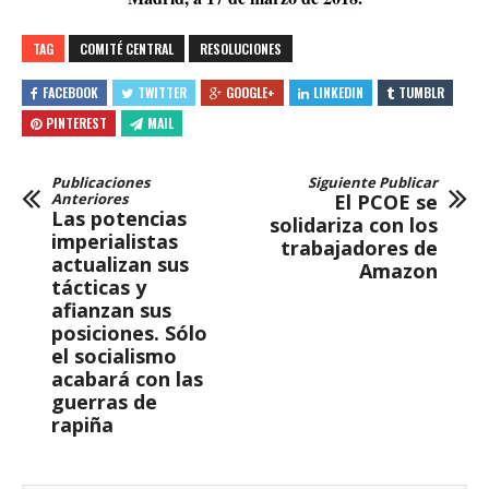
TAG
COMITÉ CENTRAL
RESOLUCIONES
FACEBOOK
TWITTER
GOOGLE+
LINKEDIN
TUMBLR
PINTEREST
MAIL
Publicaciones
Siguiente Publicar
Anteriores
El PCOE se
Las potencias
solidariza con los
imperialistas
trabajadores de
actualizan sus
Amazon
tácticas y
afianzan sus
posiciones. Sólo
el socialismo
acabará con las
guerras de
rapiña