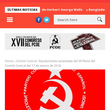
La sorpresa de Herbert George Wells
Bangladesh: ¿Co
ÚLTIMAS NOTICIAS
Home
Comité Central
Resoluciones emanadas del VII Pleno del
Comité Central del 17 de marzo de 2018