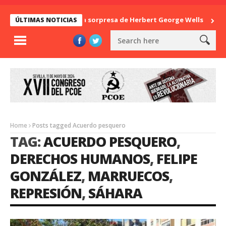
La sorpresa de Herbert George Wells
Ban
ÚLTIMAS NOTICIAS
Home
Posts tagged Acuerdo pesquero
TAG:
ACUERDO PESQUERO
,
DERECHOS HUMANOS
,
FELIPE
GONZÁLEZ
,
MARRUECOS
,
REPRESIÓN
,
SÁHARA