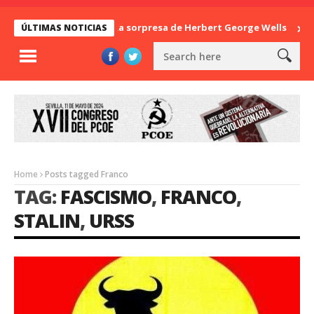
La sorpresa de Herbert George Wells
Ban
ÚLTIMAS NOTICIAS
Home
Posts tagged Franco
TAG:
FASCISMO
,
FRANCO
,
STALIN
,
URSS