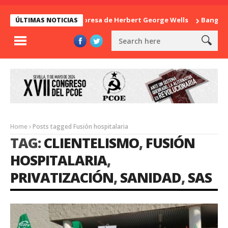
La sorpresa de Herbert George Wells
Banglade
ÚLTIMAS NOTICIAS
Home
Posts tagged Fusión hospitalaria
TAG:
CLIENTELISMO
,
FUSIÓN
HOSPITALARIA
,
PRIVATIZACIÓN
,
SANIDAD
,
SAS