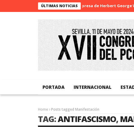
La sorpresa de Herbert George Wel
ÚLTIMAS NOTICIAS
PORTADA
INTERNACIONAL
ESTA
Home
Posts tagged Manifestación
TAG:
ANTIFASCISMO
,
MA