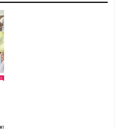
ke
ENT