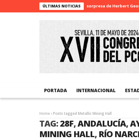
La sorpresa de Herbert Georg
ÚLTIMAS NOTICIAS
PORTADA
INTERNACIONAL
ESTA
Home
Posts tagged Metallic Mining Hall
TAG:
28F
,
ANDALUCÍA
,
A
MINING HALL
,
RÍO NARC