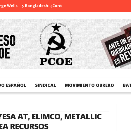
e Wells
Bangladesh: ¿Continuidad o revolución?
Diada Nacio
DO ESPAÑOL
SINDICAL
MOVIMIENTO OBRERO
BA
YESA AT
,
ELIMCO
,
METALLIC
EA RECURSOS