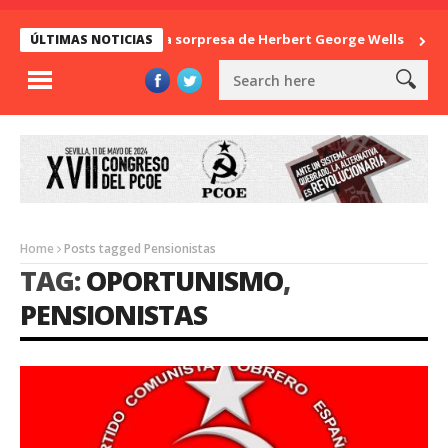
La sorpresa de Herbert George Wells
Ban
ÚLTIMAS NOTICIAS
Home
Posts tagged Pensionistas
TAG:
OPORTUNISMO
,
PENSIONISTAS