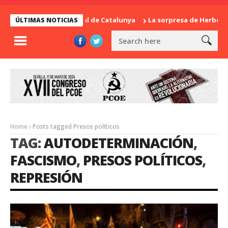
Diada Nacional de Catalunya
La sorpresa de Herbert 
ÚLTIMAS NOTICIAS
Home
Posts tagged Presos políticos
TAG:
AUTODETERMINACIÓN
,
FASCISMO
,
PRESOS POLÍTICOS
,
REPRESIÓN