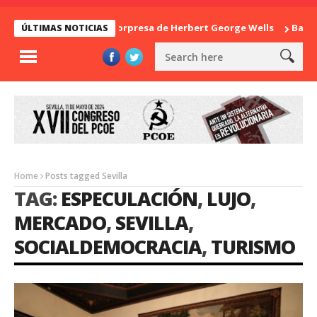
La sorpresa de Herbert George Wells
Banglades
ÚLTIMAS NOTICIAS
Home
Posts tagged Sevilla
TAG:
ESPECULACIÓN
,
LUJO
,
MERCADO
,
SEVILLA
,
SOCIALDEMOCRACIA
,
TURISMO