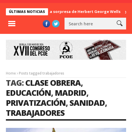
La sorpresa de Herbert George Wells
Ban
ÚLTIMAS NOTICIAS
Home
Posts tagged trabajadores
TAG:
CLASE OBRERA
,
EDUCACIÓN
,
MADRID
,
PRIVATIZACIÓN
,
SANIDAD
,
TRABAJADORES