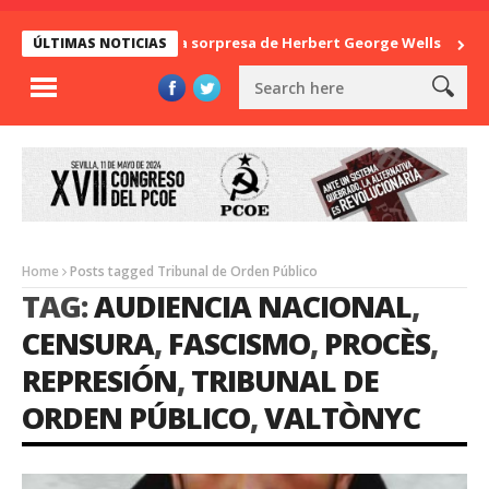
La sorpresa de Herbert George Wells
Ban
ÚLTIMAS NOTICIAS
Home
Posts tagged Tribunal de Orden Público
TAG:
AUDIENCIA NACIONAL
,
CENSURA
,
FASCISMO
,
PROCÈS
,
REPRESIÓN
,
TRIBUNAL DE
ORDEN PÚBLICO
,
VALTÒNYC