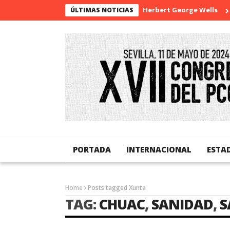
La sorpresa de Herbert George Wells
Ba
ÚLTIMAS NOTICIAS
PORTADA
INTERNACIONAL
ESTA
Home
Posts tagged Xunta
TAG:
CHUAC
,
SANIDAD
,
S