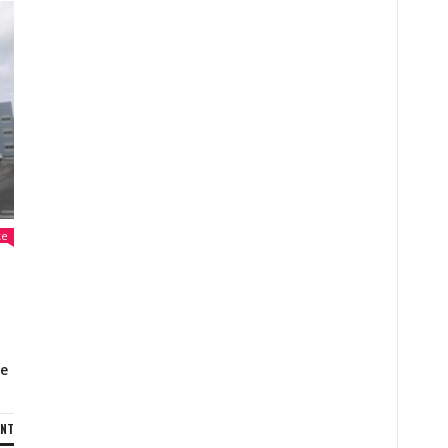
ke
te
ENT