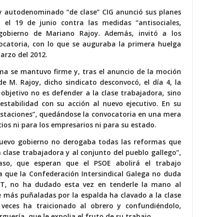
a y autodenominado “de clase” CIG anunció sus planes
el 19 de junio contra las medidas “antisociales,
 gobierno de Mariano Rajoy. Además, invitó a los
nvocatoria, con lo que se auguraba la primera huelga
arzo del 2012.
ema se mantuvo firme y, tras el anuncio de la moción
e M. Rajoy, dicho sindicato desconvocó, el día 4, la
objetivo no es defender a la clase trabajadora, sino
 estabilidad con su acción al nuevo ejecutivo. En su
festaciones”, quedándose la convocatoria en una mera
ios ni para los empresarios ni para su estado.
 nuevo gobierno no derogaba todas las reformas que
clase trabajadora y al conjunto del pueblo gallego”,
caso, que esperan que el PSOE abolirá el trabajo
a que la Confederación Intersindical Galega no duda
T, no ha dudado esta vez en tenderle la mano al
que más puñaladas por la espalda ha clavado a la clase
 veces ha traicionado al obrero y confundiéndolo,
guesía, que le expolia el fruto de su trabajo.