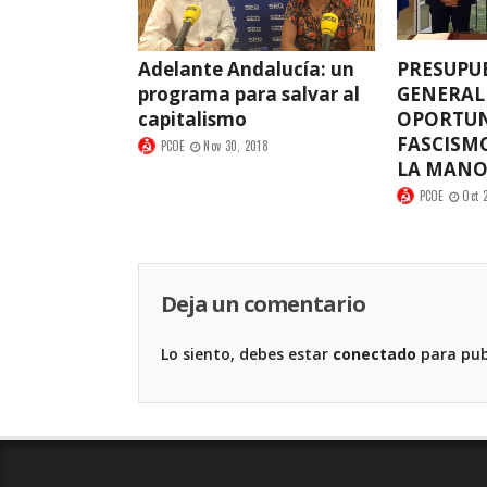
Adelante Andalucía: un
PRESUPU
programa para salvar al
GENERALE
capitalismo
OPORTUN
FASCISM
PCOE
Nov 30, 2018
LA MAN
PCOE
Oct 
Deja un comentario
Lo siento, debes estar
conectado
para pub