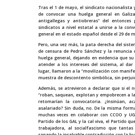
Tras el 1 de mayo, el sindicato nacionalist
de convocar una huelga general en Galiza 
antigallegas y antiobreras” del entonces
sindicatos a nivel estatal a unirse a la co
general en el estado español desde el 29 de m
Pero, una vez más, la pata derecha del sist
de censura de Pedro Sánchez y la renuncia d
huelga general, dejando en evidencia que su 
atender a los intereses del sistema, al dar
lugar, llamaron a la “movilización con mani
muestra de descontento simbólica, sin perjuic
Además, se atrevieron a declarar que si el
“roban, saquean, explotan y empobrecen a la 
retomarían la convocatoria. ¿Insinúan, a
asalariado? Sin duda, no. De la misma form
muchas veces en colaborar con CCOO y UG
Partido de los GAL y la cal viva, el Partido 
trabajadora, al socialfascismo que tantas
sanando la insalvable contradicción con la bur