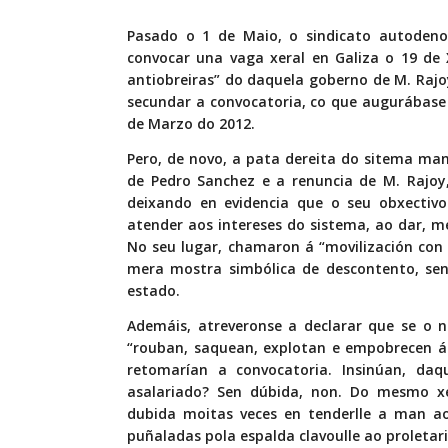
Pasado o 1 de Maio, o sindicato autodeno
convocar una vaga xeral en Galiza o 19 de 
antiobreiras” do daquela goberno de M. Rajoy
secundar a convocatoria, co que augurábase
de Marzo do 2012.
Pero, de novo, a pata dereita do sitema man
de Pedro Sanchez e a renuncia de M. Rajoy,
deixando en evidencia que o seu obxectivo
atender aos intereses do sistema, ao dar, me
No seu lugar, chamaron á “movilización con
mera mostra simbólica de descontento, sen
estado.
Ademáis, atreveronse a declarar que se o
“rouban, saquean, explotan e empobrecen á 
retomarían a convocatoria. Insinúan, daq
asalariado? Sen dúbida, non. Do mesmo xe
dubida moitas veces en tenderlle a man ao
puñaladas pola espalda clavoulle ao proletar