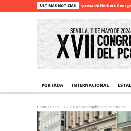
La sorpresa de Herbert George Wells
ÚLTIMAS NOTICIAS
PORTADA
INTERNACIONAL
ESTA
Home
Galiza
A CIG e a sua complicidade co Estado