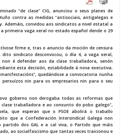
minado “de clase” CIG, anunciou o seus planes de
Xuño contra as medidas “antisociais, antigalegas e
. Ademáis, convidou aos sindicatos a nivel estatal a
 a primeira vaga xeral no estado español dende o 29
tívose firme e, tras o anuncio da moción de censura
 dito sindicato desconvocou, o día 4, a vaga xeral,
 non é defender aos da clase traballadora, senón
diante esta decisión, estabilidade á nova executiva.
 manifestacións”, quedándose a convocatoria nunha
 perxuízos nin para os empresarios nin para o seu
 novo goberno non derogaba todas as reformas que
clase traballadora e ao conxunto do pobo galego”,
uela, que esperan que o PSOE abolirá o traballo
ito que a Confederación Intersindical Galega non
 partido dos GAL e a cal viva, o Partido que máis
iado, ao socialfascismo que tantas veces traicionou e