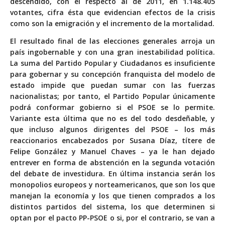
descendido, con el respecto al de 2011, en 1.148.405
votantes, cifra ésta que evidencian efectos de la crisis
como son la emigración y el incremento de la mortalidad.
El resultado final de las elecciones generales arroja un
país ingobernable y con una gran inestabilidad política.
La suma del Partido Popular y Ciudadanos es insuficiente
para gobernar y su concepción franquista del modelo de
estado impide que puedan sumar con las fuerzas
nacionalistas; por tanto, el Partido Popular únicamente
podrá conformar gobierno si el PSOE se lo permite.
Variante esta última que no es del todo desdeñable, y
que incluso algunos dirigentes del PSOE – los más
reaccionarios encabezados por Susana Díaz, títere de
Felipe González y Manuel Chaves – ya le han dejado
entrever en forma de abstención en la segunda votación
del debate de investidura. En última instancia serán los
monopolios europeos y norteamericanos, que son los que
manejan la economía y los que tienen comprados a los
distintos partidos del sistema, los que determinen si
optan por el pacto PP-PSOE o si, por el contrario, se van a