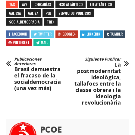
TAG
AVE
CERCANÍAS
EIXO ATLÁNTICO
EJE ATLÁNTICO
GALICIA
GALIZA
PGE
SERVICIOS PÚBLICOS
SOCIALDEMOCRACIA
TREN
FACEBOOK
TWITTER
GOOGLE+
LINKEDIN
TUMBLR
PINTEREST
MAIL
Publicaciones
Siguiente Publicar
Anteriores
La
Brasil demuestra
postmodernitat
el fracaso de la
ideològica,
socialdemocracia
tallafocs entre la
(una vez más)
classe obrera i la
ideologia
revolucionària
PCOE