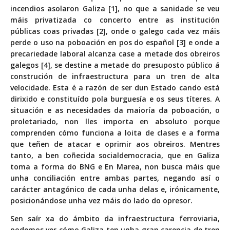
incendios asolaron Galiza [1], no que a sanidade se veu
máis privatizada co concerto entre as institución
públicas coas privadas [2], onde o galego cada vez máis
perde o uso na poboación en pos do español [3] e onde a
precariedade laboral alcanza case a metade dos obreiros
galegos [4], se destine a metade do presuposto público á
construción de infraestructura para un tren de alta
velocidade. Esta é a razón de ser dun Estado cando está
dirixido e constituído pola burguesía e os seus títeres. A
situación e as necesidades da maioría da poboación, o
proletariado, non lles importa en absoluto porque
comprenden cómo funciona a loita de clases e a forma
que teñen de atacar e oprimir aos obreiros. Mentres
tanto, a ben coñecida socialdemocracia, que en Galiza
toma a forma do BNG e En Marea, non busca máis que
unha conciliación entre ambas partes, negando así o
carácter antagónico de cada unha delas e, irónicamente,
posicionándose unha vez máis do lado do opresor.
Sen saír xa do ámbito da infraestructura ferroviaria,
podemos ver cómo Galiza ten unha gran carencia de tren