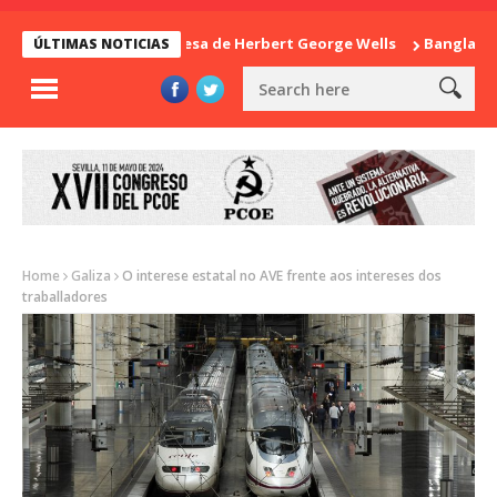
La sorpresa de Herbert George Wells
Bangladesh: ¿C
ÚLTIMAS NOTICIAS
Home
Galiza
O interese estatal no AVE frente aos intereses dos
traballadores