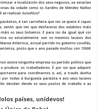
imizar a localización dos seus negocios, xa estarían
 zonas da cidade como os Xardíns de Méndez Núñez
lí se realizan
botellóns
?
parásitos, é tan carroñeira que nin se quera é capaz
s, senón que ten que desfacerse dos eslabóns máis
máis os seus bolseiros. E para iso da igual qué cor
mica ou estatalmente: son os mesmos lacaios dos
a Marea Atlántica, actual partido no goberno coruñés,
manteiros, posto que o ano pasado multou con 1500€
.
, non existe ningunha empresa ou partido político que
o produce: os traballadores. É por iso que adquirir
portante para coordinarnos e, así, a través dunha
 por todas á burguesía parásita e aos seus lacaios
llo decidan dende os seus postos de traballo e as
dolos países, unídevos!