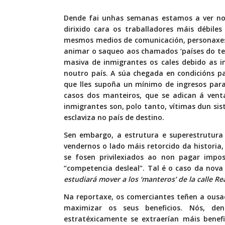
Dende fai unhas semanas estamos a ver no
dirixido cara os traballadores máis débile
mesmos medios de comunicación, personaxes 
animar o saqueo aos chamados ‘países do t
masiva de inmigrantes os cales debido as i
noutro país. A súa chegada en condicións pa
que lles supoña un mínimo de ingresos para
casos dos manteiros, que se adican á vent
inmigrantes son, polo tanto, vítimas dun sis
esclaviza no país de destino.
Sen embargo, a estrutura e superestrutura
vendernos o lado máis retorcido da histori
se fosen privilexiados ao non pagar imp
“competencia desleal”. Tal é o caso da nov
estudiará mover a los ‘manteros’ de la calle R
Na reportaxe, os comerciantes teñen a ousa
maximizar os seus beneficios. Nós, de
estratéxicamente se extraerían máis benef