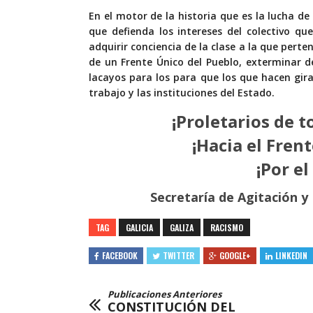
En el motor de la historia que es la lucha de
que defienda los intereses del colectivo qu
adquirir conciencia de la clase a la que pert
de un Frente Único del Pueblo, exterminar d
lacayos para los para que los que hacen gir
trabajo y las instituciones del Estado.
¡Proletarios de t
¡Hacia el Fren
¡Por el
Secretaría de Agitación y
TAG
GALICIA
GALIZA
RACISMO
FACEBOOK
TWITTER
GOOGLE+
LINKEDIN
Publicaciones Anteriores
CONSTITUCIÓN DEL