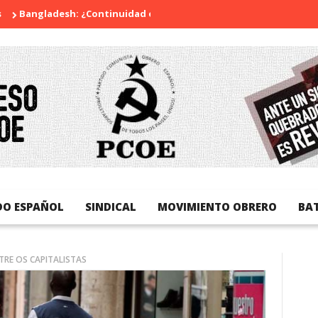
ladesh: ¿Continuidad o revolución?
Diada Nacional de Catalun
DO ESPAÑOL
SINDICAL
MOVIMIENTO OBRERO
BA
RE OS CAPITALISTAS