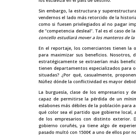
los esclaviza en el país de destino.
Sin embargo, la estructura y superestructur
vendernos el lado más retorcido de la histor
como si fuesen privilegiados al no pagar i
de “competencia desleal”. Tal es el caso de l
concello estudiará mover a los manteros de la
En el reportaje, los comerciantes tienen la
para maximizar sus beneficios. Nosotros, 
estratégicamente se extraerían más benefic
tienen departamentos especializados para op
situadas? ¿Por qué, casualmente, propone
Núñez dónde la conflictividad es mayor debido
La burguesía, clase de los empresarios y d
capaz de permitirse la pérdida de un mínim
eslabones más débiles de la población para as
qué color sea el partido que gobierne local
de los empresarios con distinto exterior. 
gobierno coruñés, ya tiene algo de experi
pasado multó con 1500€ a uno de ellos por no 