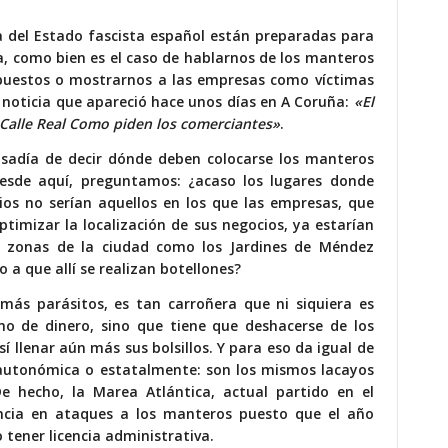
a del Estado fascista español están preparadas para
ia, como bien es el caso de hablarnos de los manteros
mpuestos o mostrarnos a las empresas como víctimas
a noticia que apareció hace unos días en A Coruña:
«El
 Calle Real Como piden los comerciantes»
.
 osadía de decir dónde deben colocarse los manteros
desde aquí, preguntamos: ¿acaso los lugares donde
ios no serían aquellos en los que las empresas, que
timizar la localización de sus negocios, ya estarían
n zonas de la ciudad como los Jardines de Méndez
 a que allí se realizan botellones?
emás parásitos, es tan carroñera que ni siquiera es
o de dinero, sino que tiene que deshacerse de los
í llenar aún más sus bolsillos. Y para eso da igual de
, autonómica o estatalmente: son los mismos lacayos
De hecho, la Marea Atlántica, actual partido en el
encia en ataques a los manteros puesto que el año
tener licencia administrativa.