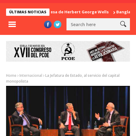
La sorpresa de Herbert George Wells
Bangladesh: ¿C
ÚLTIMAS NOTICIAS
Home
Internacional
La Jefatura de Estado, al servicio del capital
monopolista