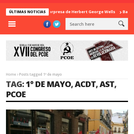
La sorpresa de Herbert George Wells
Bangla
ÚLTIMAS NOTICIAS
Home
Posts tagged 1º de mayo
TAG:
1º DE MAYO
,
ACDT
,
AST
,
PCOE