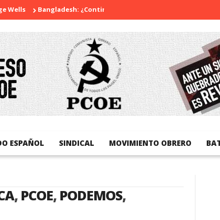
ls
Bangladesh: ¿Continuidad o revolución?
Diada Nacional d
DO ESPAÑOL
SINDICAL
MOVIMIENTO OBRERO
BA
CA
,
PCOE
,
PODEMOS
,