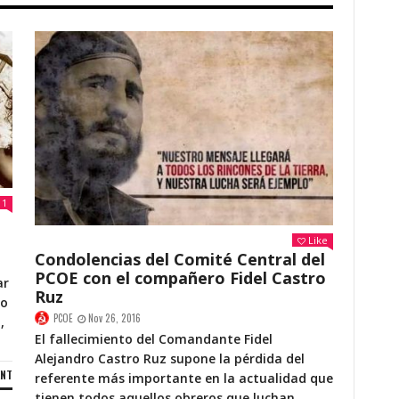
1
Like
Condolencias del Comité Central del
PCOE con el compañero Fidel Castro
ar
Ruz
mo
PCOE
Nov 26, 2016
,
El fallecimiento del Comandante Fidel
Alejandro Castro Ruz supone la pérdida del
ENT
referente más importante en la actualidad que
tienen todos aquellos obreros que luchan...