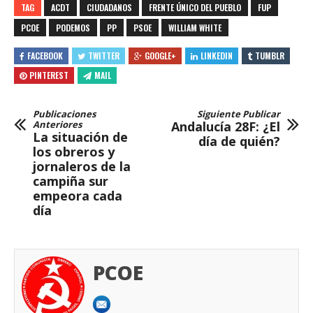
TAG
ACDT
CIUDADANOS
FRENTE ÚNICO DEL PUEBLO
FUP
PCOE
PODEMOS
PP
PSOE
WILLIAM WHITE
FACEBOOK
TWITTER
GOOGLE+
LINKEDIN
TUMBLR
PINTEREST
MAIL
Publicaciones
Siguiente Publicar
Anteriores
Andalucía 28F: ¿El
La situación de
día de quién?
los obreros y
jornaleros de la
campiña sur
empeora cada
día
PCOE