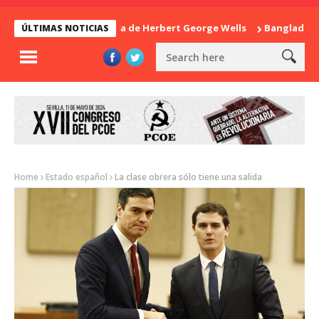
La sorpresa de Herbert George Wells
Bangladesh: ¿Con
ÚLTIMAS NOTICIAS
Home
Estado español
La clase obrera sólo tiene una salida