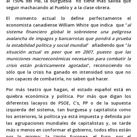
al 150% del PIB, la burguesía no tiene más salida que
seguir machacando al Pueblo y a la clase obrera.
El momento actual lo define perfectamente el
economista canadiense William White que indica que “
al
sistema financiero global le sobreviene una peligrosa
avalancha de impagos y bancarrotas que pondrá a prueba
la estabilidad política y social mundial
” añadiendo que “
la
situación actual es peor que en 2007, puesto que las
municiones macroeconómicas necesarias para combatir la
crisis están prácticamente agotadas
”, reconociendo no
sólo que la crisis ha ganado en intensidad sino que no
son capaces de combatirla, no saben qué hacer.
Por más teatro que hagan, el estado español está en
quiebra económica y política. Por más que digan los
diferentes lacayos de PSOE, C’s, PP o de la supuesta
izquierda del sistema, tan burguesa y capitalista como
los anteriores, la política ya está impuesta y definida por
las agrupaciones mundiales de capitalistas y, se tarde
más o menos en conformar el gobierno, todos ellos están
por lo mismo: la Unión Europea, el Euro, por el