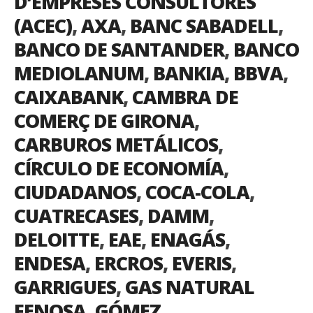
D’EMPRESES CONSULTORES
(ACEC)
,
AXA
,
BANC SABADELL
,
BANCO DE SANTANDER
,
BANCO
MEDIOLANUM
,
BANKIA
,
BBVA
,
CAIXABANK
,
CAMBRA DE
COMERÇ DE GIRONA
,
CARBUROS METÁLICOS
,
CÍRCULO DE ECONOMÍA
,
CIUDADANOS
,
COCA-COLA
,
CUATRECASES
,
DAMM
,
DELOITTE
,
EAE
,
ENAGÁS
,
ENDESA
,
ERCROS
,
EVERIS
,
GARRIGUES
,
GAS NATURAL
FENOSA
,
GÓMEZ