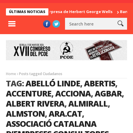
La sorpresa de Herbert George Wells
Banglades
ÚLTIMAS NOTICIAS
Home
Posts tagged Ciudadanos
TAG:
ABELLÓ LINDE
,
ABERTIS
,
ACCENTURE
,
ACCIONA
,
AGBAR
,
ALBERT RIVERA
,
ALMIRALL
,
ALMSTON
,
ARA.CAT
,
ASSOCIACIÓ CATALANA