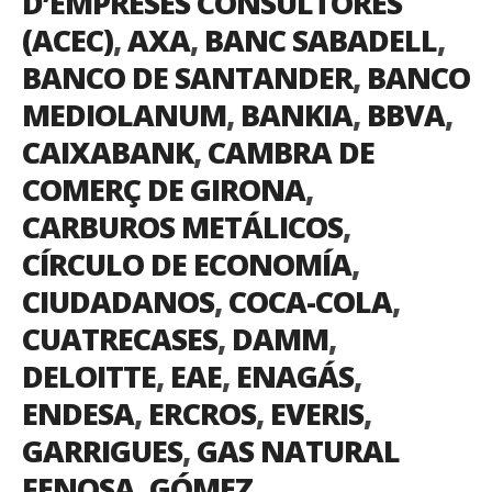
D’EMPRESES CONSULTORES
(ACEC)
,
AXA
,
BANC SABADELL
,
BANCO DE SANTANDER
,
BANCO
MEDIOLANUM
,
BANKIA
,
BBVA
,
CAIXABANK
,
CAMBRA DE
COMERÇ DE GIRONA
,
CARBUROS METÁLICOS
,
CÍRCULO DE ECONOMÍA
,
CIUDADANOS
,
COCA-COLA
,
CUATRECASES
,
DAMM
,
DELOITTE
,
EAE
,
ENAGÁS
,
ENDESA
,
ERCROS
,
EVERIS
,
GARRIGUES
,
GAS NATURAL
FENOSA
,
GÓMEZ