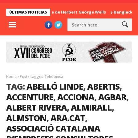
La sorpresa de Herbert George Wells
Bangladesh: ¿
ÚLTIMAS NOTICIAS
Home
Posts tagged Telefónica
TAG:
ABELLÓ LINDE
,
ABERTIS
,
ACCENTURE
,
ACCIONA
,
AGBAR
,
ALBERT RIVERA
,
ALMIRALL
,
ALMSTON
,
ARA.CAT
,
ASSOCIACIÓ CATALANA