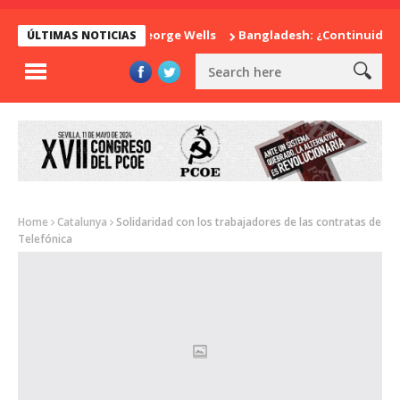
rpresa de Herbert George Wells
Bangladesh: ¿Continuidad o re
ÚLTIMAS NOTICIAS
Home
Catalunya
Solidaridad con los trabajadores de las contratas de
Telefónica