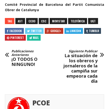
Comité Provincial de Barcelona del Partit Comunista
Obrer de Catalunya
TAG
AST
CCOO
CSC
MOVISTAR
TELEFÓNICA
UGT
FACEBOOK
TWITTER
GOOGLE+
LINKEDIN
TUMBLR
PINTEREST
MAIL
Publicaciones
Siguiente Publicar
Anteriores
La situación de
¡O TODOS O
los obreros y
NINGUNO!
jornaleros de la
campiña sur
empeora cada
día
PCOE