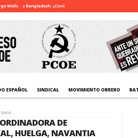
e Wells
Bangladesh: ¿Continuidad o revolución?
Diada Nacio
DO ESPAÑOL
SINDICAL
MOVIMIENTO OBRERO
BA
 Metal
ORDINADORA DE
TAL
,
HUELGA
,
NAVANTIA