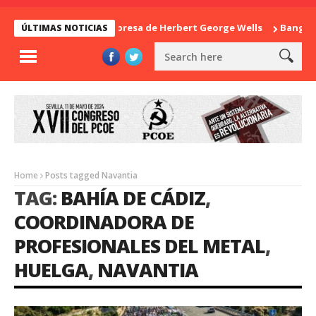
La sorpresa de Herbert George Wells
Banglade
ÚLTIMAS NOTICIAS
Home
Posts tagged Navantia
TAG:
BAHÍA DE CÁDIZ
,
COORDINADORA DE
PROFESIONALES DEL METAL
,
HUELGA
,
NAVANTIA