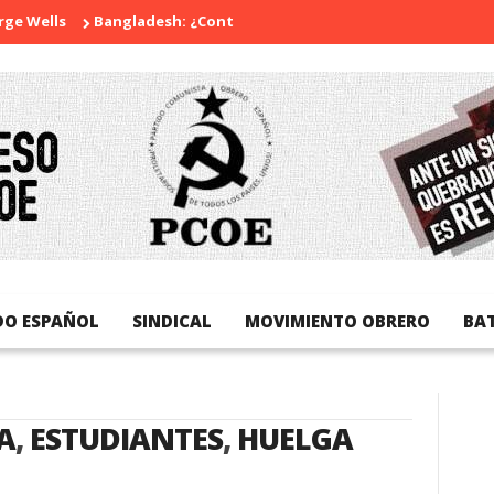
e Wells
Bangladesh: ¿Continuidad o revolución?
Diada Nacio
DO ESPAÑOL
SINDICAL
MOVIMIENTO OBRERO
BA
A
,
ESTUDIANTES
,
HUELGA