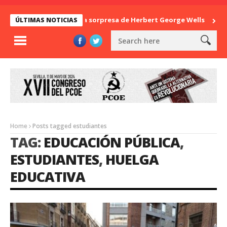
La sorpresa de Herbert George Wells
Ban
ÚLTIMAS NOTICIAS
Home
Posts tagged estudiantes
TAG:
EDUCACIÓN PÚBLICA
,
ESTUDIANTES
,
HUELGA
EDUCATIVA